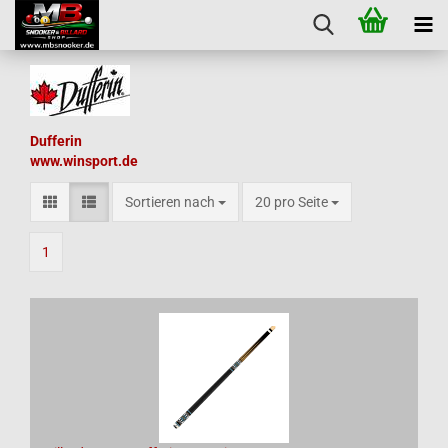
Dufferin
www.winsport.de
Sortieren nach
pro Seite
Sortieren nach
20 pro Seite
1