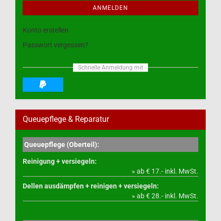
ANMELDEN
Konto erstellen
Passwort vergessen?
Schnelle Anmeldung mit
Queuepflege & Reparatur
Queuepflege (Oberteil):
Reinigung + versiegeln:
» ab € 17.- inkl. MwSt.
Dellen ausdämpfen + reinigen + versiegeln:
» ab € 28.- inkl. MwSt.