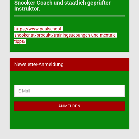
Snooker Coach und staatlich geprüfter
Instruktor.
https://www.paulschopf-
snooker.at/produkt/trainingsuebungen-und-mentale-
tipps/
Newsletter-Anmeldung
WEITER
E-
ZUR
Mail
NEWSLETTER-
ANMELDUNG
ANMELDEN