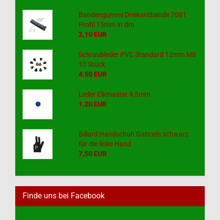
Bandengummi Dreikantbande 7081
Profil 15mm in dm
2,10 EUR
Schraubleder PVC Standard 12mm M8
10 Stück
4,50 EUR
Leder Elkmaster 9,5mm
1,20 EUR
Billard Handschuh Gabriels schwarz
für die linke Hand
7,50 EUR
Finde uns bei Facebook