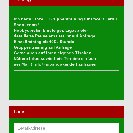
Ich biete Einzel + Gruppentraining für Pool Billard +
Snooker an !
Hobbyspieler, Einsteiger, Ligaspieler
detailierte Preise erhaltet ihr auf Anfrage
Einzeltraining ab 40€ / Stunde
Gruppentraining auf Anfrage
Gerne auch auf ihren eigenen Tischen
Nähere Infos sowie freie Termine einfach
per Mail (
info@mbsnooker.de
) anfragen
.
Login
E-