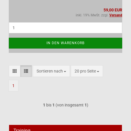
59,00 EUR
inkl. 19% MwSt. zzgl.
Versand
IN DEN WARENKORB
Sortieren nach
pro Seite
Sortieren nach
20 pro Seite
1
1
bis
1
(von insgesamt
1
)
Training