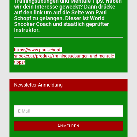
Trainingsübungen und Mentale Tips. Haben
wir dein Interesse geweckt? Dann drücke
auf den link um auf die Seite von Paul
Schopf zu gelangen. Dieser ist World
Snooker Coach und staatlich geprüfter
Instruktor.
https://www.paulschopf-
snooker.at/produkt/trainingsuebungen-und-mentale-
tipps/
Newsletter-Anmeldung
WEITER
E-
ZUR
Mail
NEWSLETTER-
ANMELDUNG
ANMELDEN