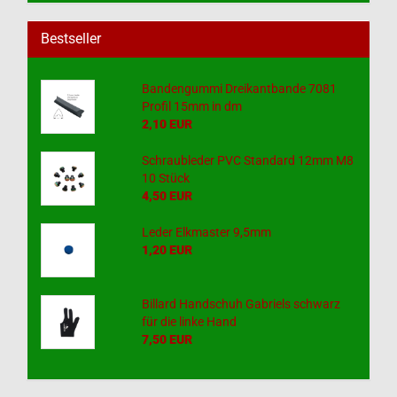
Bestseller
Bandengummi Dreikantbande 7081
Profil 15mm in dm
2,10 EUR
Schraubleder PVC Standard 12mm M8
10 Stück
4,50 EUR
Leder Elkmaster 9,5mm
1,20 EUR
Billard Handschuh Gabriels schwarz
für die linke Hand
7,50 EUR