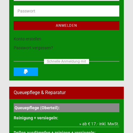
Mail-
Adresse
Passwort
ANMELDEN
Konto erstellen
Passwort vergessen?
Schnelle Anmeldung mit
Queuepflege & Reparatur
Queuepflege (Oberteil):
Reinigung + versiegeln:
» ab € 17.- inkl. MwSt.
Dellen ausdämpfen + reinigen + versiegeln: