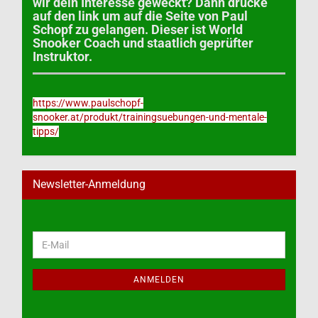
wir dein Interesse geweckt? Dann drücke
auf den link um auf die Seite von Paul
Schopf zu gelangen. Dieser ist World
Snooker Coach und staatlich geprüfter
Instruktor.
https://www.paulschopf-
snooker.at/produkt/trainingsuebungen-und-mentale-
tipps/
Newsletter-Anmeldung
WEITER
E-
ZUR
Mail
NEWSLETTER-
ANMELDUNG
ANMELDEN