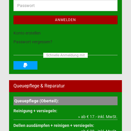
Adresse
Passwort
ANMELDEN
Konto erstellen
Passwort vergessen?
Schnelle Anmeldung mit
Queuepflege & Reparatur
Queuepflege (Oberteil):
Reinigung + versiegeln:
» ab € 17.- inkl. MwSt.
Dellen ausdämpfen + reinigen + versiegeln: