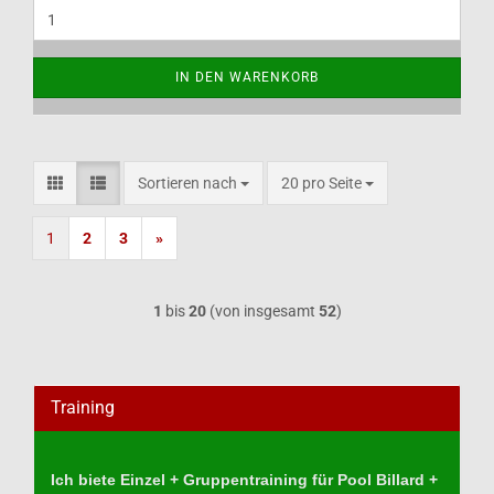
IN DEN WARENKORB
Sortieren nach
pro Seite
Sortieren nach
20 pro Seite
1
2
3
»
1
bis
20
(von insgesamt
52
)
Training
Ich biete Einzel + Gruppentraining für Pool Billard +