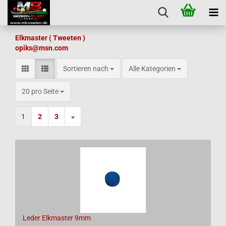
Elkmaster ( Tweeten )
opiks@msn.com
Sortieren nach
Sortieren nach
Alle Kategorien
pro Seite
20 pro Seite
1
2
3
»
Leder Elkmaster 9mm