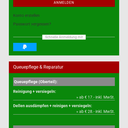
ANMELDEN
Konto erstellen
Passwort vergessen?
Schnelle Anmeldung mit
Queuepflege & Reparatur
Queuepflege (Oberteil):
Reinigung + versiegeln:
» ab € 17.- inkl. MwSt.
Dellen ausdämpfen + reinigen + versiegeln:
» ab € 28.- inkl. MwSt.