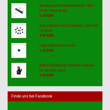
Bandengummi Dreikantbande 7081
Profil 15mm in dm
2,10 EUR
Schraubleder PVC Standard 12mm M8
10 Stück
4,50 EUR
Leder Elkmaster 9,5mm
1,20 EUR
Billard Handschuh Gabriels schwarz
für die linke Hand
7,50 EUR
Finde uns bei Facebook