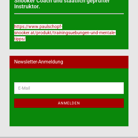
Snooker Coach und staatlich geprüfter
Instruktor.
https://www.paulschopf-
snooker.at/produkt/trainingsuebungen-und-mentale-
tipps/
Newsletter-Anmeldung
WEITER
E-
ZUR
Mail
NEWSLETTER-
ANMELDUNG
ANMELDEN