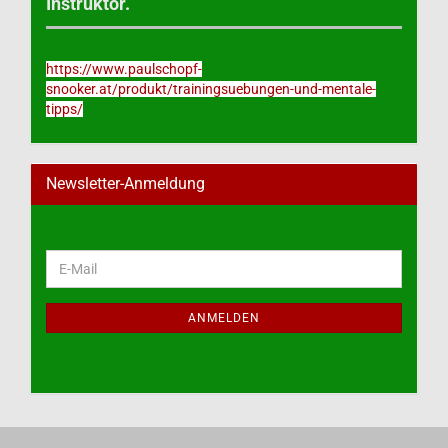
Instruktor.
https://www.paulschopf-
snooker.at/produkt/trainingsuebungen-und-mentale-
tipps/
Newsletter-Anmeldung
WEITER
E-
ZUR
Mail
NEWSLETTER-
ANMELDUNG
ANMELDEN