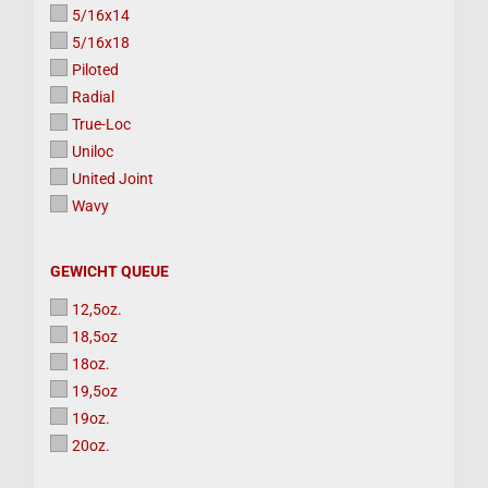
5/16x14
5/16x18
Piloted
Radial
True-Loc
Uniloc
United Joint
Wavy
GEWICHT
GEWICHT QUEUE
QUEUE
12,5oz.
18,5oz
18oz.
19,5oz
19oz.
20oz.