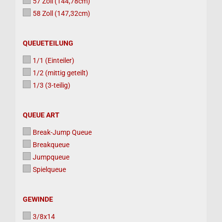
57 Zoll (144,78cm)
58 Zoll (147,32cm)
QUEUETEILUNG
QUEUETEILUNG
1/1 (Einteiler)
1/2 (mittig geteilt)
1/3 (3-teilig)
QUEUE
QUEUE ART
ART
Break-Jump Queue
Breakqueue
Jumpqueue
Spielqueue
GEWINDE
GEWINDE
3/8x14