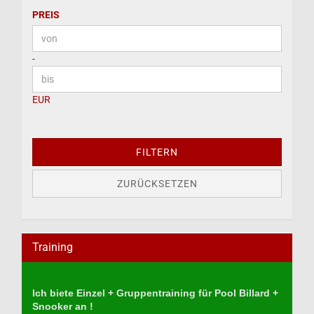
PREIS
PREIS
Preis bis
-
EUR
FILTERN
ZURÜCKSETZEN
Training
Ich biete Einzel + Gruppentraining für Pool Billard +
Snooker an !