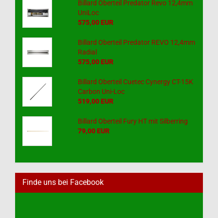
Billard Oberteil Predator Revo 12,4mm
UniLoc
575,00 EUR
Billard Oberteil Predator REVO 12,4mm
Radial
575,00 EUR
Billard Oberteil Cuetec Cynergy CT-15K
Carbon Uni-Loc
519,00 EUR
Billard Oberteil Fury HT mit Silberring
79,00 EUR
Finde uns bei Facebook