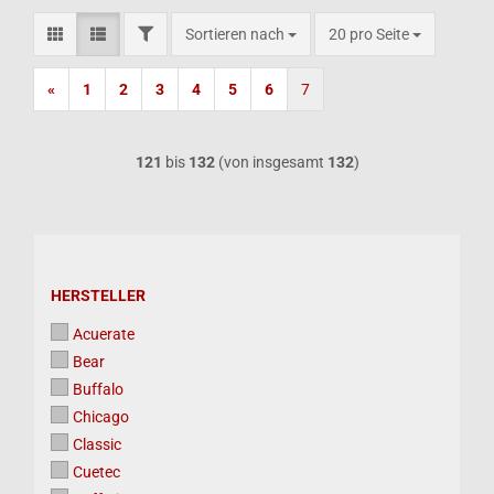
FILTER
Sortieren nach
pro Seite
Sortieren nach
20 pro Seite
«
1
2
3
4
5
6
7
121
bis
132
(von insgesamt
132
)
HERSTELLER
HERSTELLER
Acuerate
Bear
Buffalo
Chicago
Classic
Cuetec