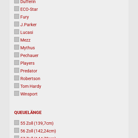
Dufferin
ECO-Star
Fury
J.Parker
Lucasi
Mezz
Mythus
Pechauer
Players
Predator
Robertson
Tom Hardy
Winsport
QUEUELÄNGE
QUEUELÄNGE
55 Zoll (139,7cm)
56 Zoll (142,24cm)