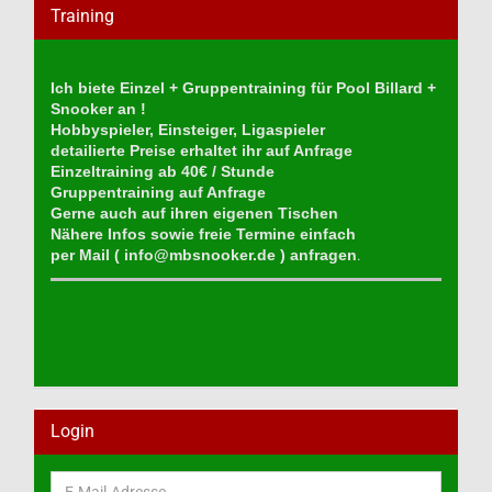
Training
Ich biete Einzel + Gruppentraining für Pool Billard +
Snooker an !
Hobbyspieler, Einsteiger, Ligaspieler
detailierte Preise erhaltet ihr auf Anfrage
Einzeltraining ab 40€ / Stunde
Gruppentraining auf Anfrage
Gerne auch auf ihren eigenen Tischen
Nähere Infos sowie freie Termine einfach
per Mail (
info@mbsnooker.de
) anfragen
.
Login