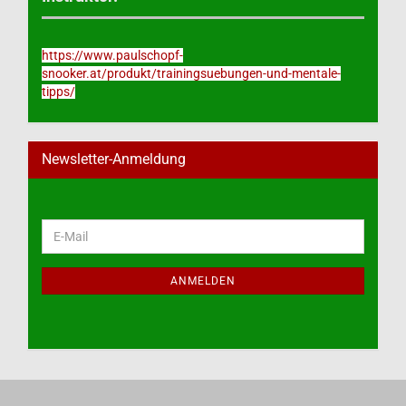
https://www.paulschopf-
snooker.at/produkt/trainingsuebungen-und-mentale-
tipps/
Newsletter-Anmeldung
WEITER
E-
ZUR
Mail
NEWSLETTER-
ANMELDUNG
ANMELDEN