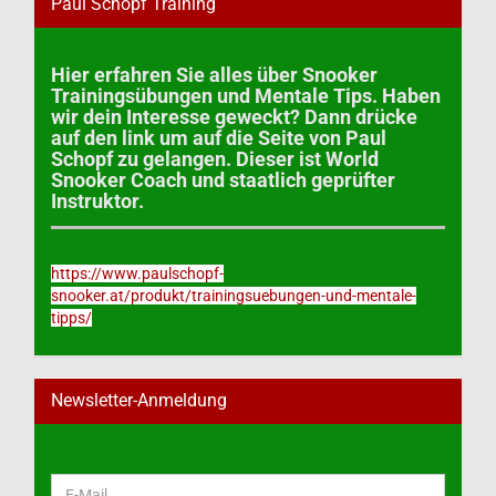
Paul Schopf Training
Hier erfahren Sie alles über Snooker
Trainingsübungen und Mentale Tips. Haben
wir dein Interesse geweckt? Dann drücke
auf den link um auf die Seite von Paul
Schopf zu gelangen. Dieser ist World
Snooker Coach und staatlich geprüfter
Instruktor.
https://www.paulschopf-
snooker.at/produkt/trainingsuebungen-und-mentale-
tipps/
Newsletter-Anmeldung
WEITER
E-