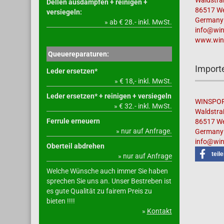
Waldstra
Dellen ausdämpfen + reinigen +
86517 We
versiegeln:
Germany
» ab € 28.- inkl. MwSt.
info@win
www.win
Queuereparaturen:
Importe
Leder ersetzen*
» € 18,- inkl. MwSt.
Leder ersetzen* + reinigen + versiegeln
WINSPOR
» € 32.- inkl. MwSt.
Waldstra
Ferrule erneuern
86517 We
» nur auf Anfrage.
Germany
info@win
Oberteil abdrehen
teil
» nur auf Anfrage
Welche Wünsche auch immer Sie haben
sprechen Sie uns an. Unser Bestreben ist
es gute Qualität zu fairem Preis zu
bieten !!!!
»
Kontakt