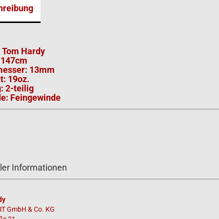
hreibung
 Tom Hardy
 147cm
messer: 13mm
t: 19oz.
: 2-teilig
e: Feingewinde
ler Informationen
dy
T GmbH & Co. KG