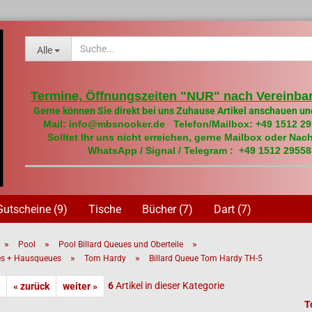
Alle
Termine, Öffnungszeiten "NUR" nach Vereinbar
Gerne können Sie direkt bei uns Zuhause Artikel anschauen un
Mail: info@mbsnooker.de Telefon/Mailbox: +49 1512 2
Solltet Ihr uns nicht erreichen, gerne Mailbox oder Nach
WhatsApp / Signal / Telegram : +49 1512 29558
Gutscheine (9)
Tische
Bücher (7)
Dart (7)
»
»
»
Pool
Pool Billard Queues und Oberteile
»
»
es + Hausqueues
Tom Hardy
Billard Queue Tom Hardy TH-5
6
Artikel in dieser Kategorie
« zurück
weiter »
T