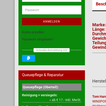
Mail-
Besc
Adresse
Passwort
ANMELDEN
Marke:
Länge:
Konto erstellen
Durch
Gewich
Passwort vergessen?
Teilung
Gewind
Schnelle Anmeldung mit
Queuepflege & Reparatur
Herstel
Queuepflege (Oberteil):
Reinigung + versiegeln:
Tom Har
» ab € 17.- inkl. MwSt.
WINSPOR