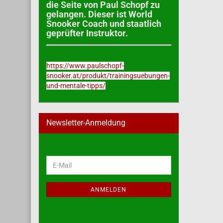
die Seite von Paul Schopf zu
gelangen. Dieser ist World
Snooker Coach und staatlich
geprüfter Instruktor.
https://www.paulschopf-
snooker.at/produkt/trainingsuebungen-
und-mentale-tipps/
Newsletter-Anmeldung
WEITER
E-
ZUR
Mail
NEWSLETTER-
ANMELDUNG
ANMELDEN