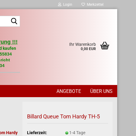
Login
Merkzettel
Suche...
ung !!!
Ihr Warenkorb
d kaufen
0,00 EUR
955834
richt
34
ANGEBOTE
ÜBER UNS
Billard Queue Tom Hardy TH-5
Lieferzeit:
1-4 Tage
om Hardy