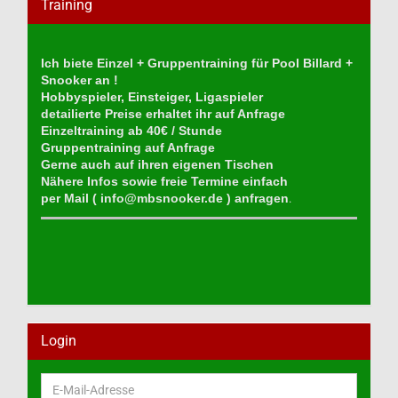
Training
Ich biete Einzel + Gruppentraining für Pool Billard +
Snooker an !
Hobbyspieler, Einsteiger, Ligaspieler
detailierte Preise erhaltet ihr auf Anfrage
Einzeltraining ab 40€ / Stunde
Gruppentraining auf Anfrage
Gerne auch auf ihren eigenen Tischen
Nähere Infos sowie freie Termine einfach
per Mail (
info@mbsnooker.de
) anfragen
.
Login
E-