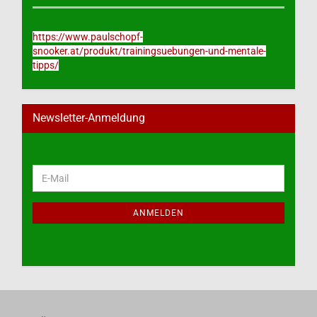
https://www.paulschopf-
snooker.at/produkt/trainingsuebungen-und-mentale-
tipps/
Newsletter-Anmeldung
WEITER
E-
ZUR
Mail
NEWSLETTER-
ANMELDUNG
ANMELDEN