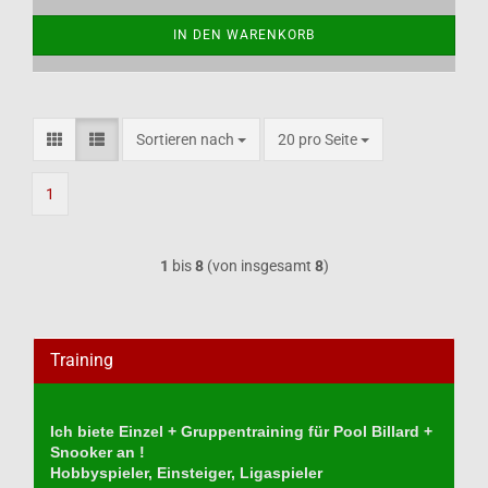
IN DEN WARENKORB
Sortieren nach
pro Seite
Sortieren nach
20 pro Seite
1
1
bis
8
(von insgesamt
8
)
Training
Ich biete Einzel + Gruppentraining für Pool Billard +
Snooker an !
Hobbyspieler, Einsteiger, Ligaspieler