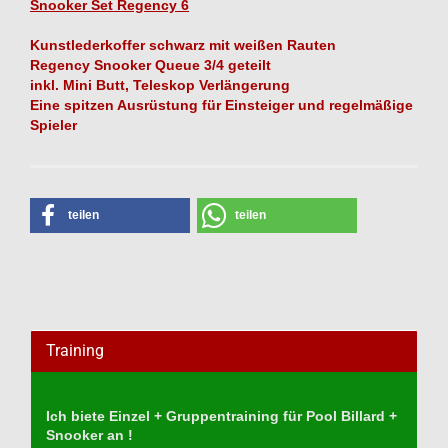
Snooker Set Regency 6
Kunstlederkoffer schwarz mit weißen Rauten
Regency Snooker Queue 3/4 geteilt
inkl. Mini Butt, Teleskop Verlängerung
Eine spitzen Ausrüstung für Einsteiger und regelmäßige
Spieler
teilen
teilen
Training
Ich biete Einzel + Gruppentraining für Pool Billard +
Snooker an !