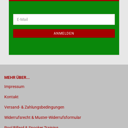
WEITER
E-
ZUR
Mail
NEWSLETTER-
ANMELDUNG
ANMELDEN
MEHR ÜBER...
Impressum
Kontakt
Versand- & Zahlungsbedingungen
Widerrufsrecht & Muster-Widerrufsformular
Pool Billard & Snooker Training