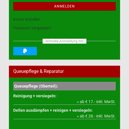
ANMELDEN
Konto erstellen
Passwort vergessen?
Schnelle Anmeldung mit
Queuepflege & Reparatur
Queuepflege (Oberteil):
Reinigung + versiegeln:
» ab € 17.- inkl. MwSt.
Dellen ausdämpfen + reinigen + versiegeln:
» ab € 28.- inkl. MwSt.