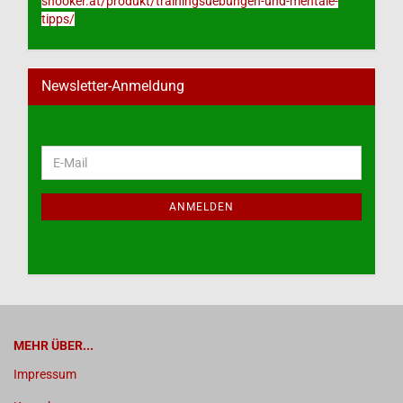
snooker.at/produkt/trainingsuebungen-und-mentale-
tipps/
Newsletter-Anmeldung
WEITER
E-
ZUR
Mail
NEWSLETTER-
ANMELDUNG
ANMELDEN
MEHR ÜBER...
Impressum