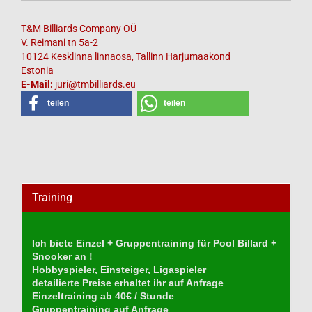
T&M Billiards Company OÜ
V. Reimani tn 5a-2
10124 Kesklinna linnaosa, Tallinn Harjumaakond
Estonia
E-Mail:
juri@tmbilliards.eu
teilen
teilen
Training
Ich biete Einzel + Gruppentraining für Pool Billard +
Snooker an !
Hobbyspieler, Einsteiger, Ligaspieler
detailierte Preise erhaltet ihr auf Anfrage
Einzeltraining ab 40€ / Stunde
Gruppentraining auf Anfrage