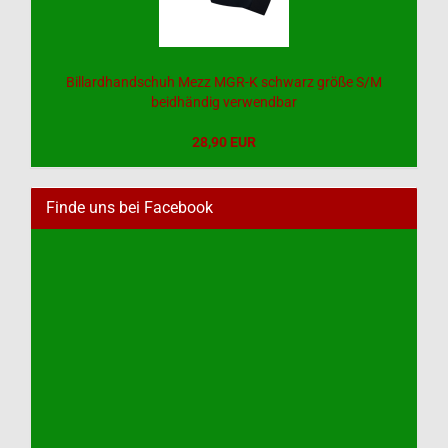
Billardhandschuh Mezz MGR-K schwarz größe S/M
beidhändig verwendbar
28,90 EUR
Finde uns bei Facebook