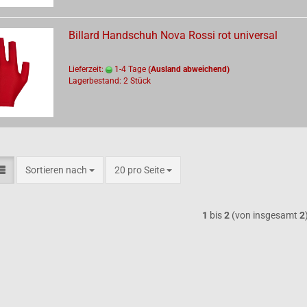
Billard Handschuh Nova Rossi rot universal
Lieferzeit:
1-4 Tage
(Ausland abweichend)
Lagerbestand: 2 Stück
Sortieren nach
pro Seite
Sortieren nach
20 pro Seite
1
bis
2
(von insgesamt
2