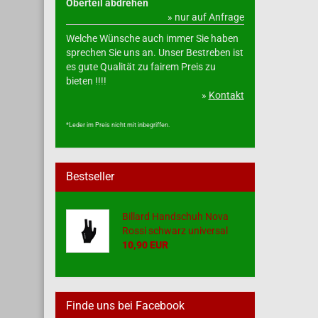
Oberteil abdrehen
» nur auf Anfrage
Welche Wünsche auch immer Sie haben
sprechen Sie uns an. Unser Bestreben ist
es gute Qualität zu fairem Preis zu
bieten !!!!
»
Kontakt
*Leder im Preis nicht mit inbegriffen.
Bestseller
Billard Handschuh Nova
Rossi schwarz universal
10,90 EUR
Finde uns bei Facebook