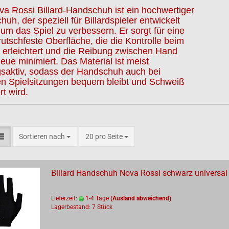
a Rossi Billard-Handschuh ist ein hochwertiger
uh, der speziell für Billardspieler entwickelt
um das Spiel zu verbessern. Er sorgt für eine
 rutschfeste Oberfläche, die die Kontrolle beim
 erleichtert und die Reibung zwischen Hand
ue minimiert. Das Material ist meist
saktiv, sodass der Handschuh auch bei
en Spielsitzungen bequem bleibt und Schweiß
rt wird.
Sortieren nach
pro Seite
Sortieren nach
20 pro Seite
Billard Handschuh Nova Rossi schwarz universal
Lieferzeit:
1-4 Tage
(Ausland abweichend)
Lagerbestand: 7 Stück