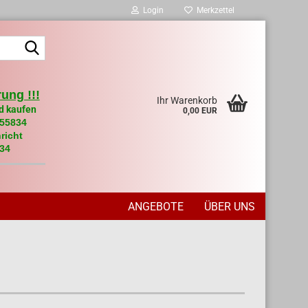
Login
Merkzettel
Suche...
ung !!!
Ihr Warenkorb
d kaufen
0,00 EUR
955834
richt
34
ANGEBOTE
ÜBER UNS