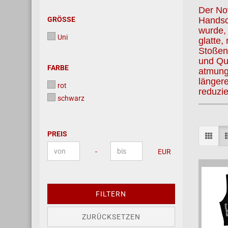
Der Nov
GRÖSSE
GRÖSSE
Handsch
wurde, 
Uni
glatte,
Stoßen
und Que
FARBE
FARBE
atmung
länger
rot
reduzie
schwarz
PREIS
PREIS
Preis bis
-
EUR
FILTERN
ZURÜCKSETZEN