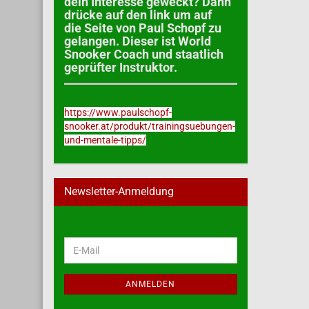
dein Interesse geweckt? Dann
drücke auf den link um auf
die Seite von Paul Schopf zu
gelangen. Dieser ist World
Snooker Coach und staatlich
geprüfter Instruktor.
https://www.paulschopf-
snooker.at/produkt/trainingsuebungen-
und-mentale-tipps/
Newsletter-Anmeldung
WEITER
E-
ZUR
Mail
NEWSLETTER-
ANMELDUNG
ANMELDEN