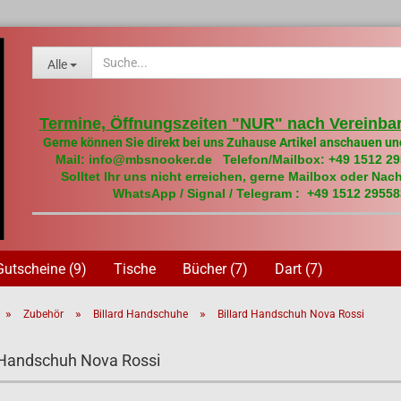
Alle
Termine, Öffnungszeiten "NUR" nach Vereinbar
Gerne können Sie direkt bei uns Zuhause Artikel anschauen un
Mail: info@mbsnooker.de Telefon/Mailbox: +49 1512 2
Solltet Ihr uns nicht erreichen, gerne Mailbox oder Nach
WhatsApp / Signal / Telegram : +49 1512 29558
Gutscheine (9)
Tische
Bücher (7)
Dart (7)
»
»
»
Zubehör
Billard Handschuhe
Billard Handschuh Nova Rossi
d Handschuh Nova Rossi