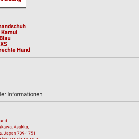
dhandschuh
 Kamui
 Blau
 XS
 rechte Hand
ler Informationen
rand
ukawa, Asakita,
a, Japan 739-1751