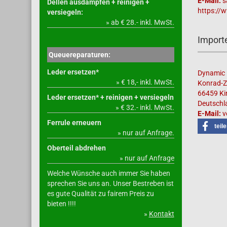
E-Mail:
s
Dellen ausdämpfen + reinigen +
https://
versiegeln:
» ab € 28.- inkl. MwSt.
Importe
Queuereparaturen:
Leder ersetzen*
Dynamic 
» € 18,- inkl. MwSt.
Konrad-Z
66459 Ki
Leder ersetzen* + reinigen + versiegeln
Deutschl
» € 32.- inkl. MwSt.
E-Mail:
v
Ferrule erneuern
teil
» nur auf Anfrage.
Oberteil abdrehen
» nur auf Anfrage
Welche Wünsche auch immer Sie haben
sprechen Sie uns an. Unser Bestreben ist
es gute Qualität zu fairem Preis zu
bieten !!!!
»
Kontakt