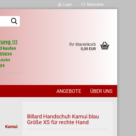
Login
Merkzettel
Suche...
ung !!!
Ihr Warenkorb
d kaufen
0,00 EUR
955834
richt
34
ANGEBOTE
ÜBER UNS
Billard Handschuh Kamui blau
Größe XS für rechte Hand
Kamui