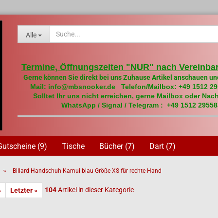
Alle
Termine, Öffnungszeiten "NUR" nach Vereinbar
Gerne können Sie direkt bei uns Zuhause Artikel anschauen un
Mail: info@mbsnooker.de Telefon/Mailbox: +49 1512 2
Solltet Ihr uns nicht erreichen, gerne Mailbox oder Nach
WhatsApp / Signal / Telegram : +49 1512 29558
Gutscheine (9)
Tische
Bücher (7)
Dart (7)
»
Billard Handschuh Kamui blau Größe XS für rechte Hand
104
Artikel in dieser Kategorie
»
Letzter »