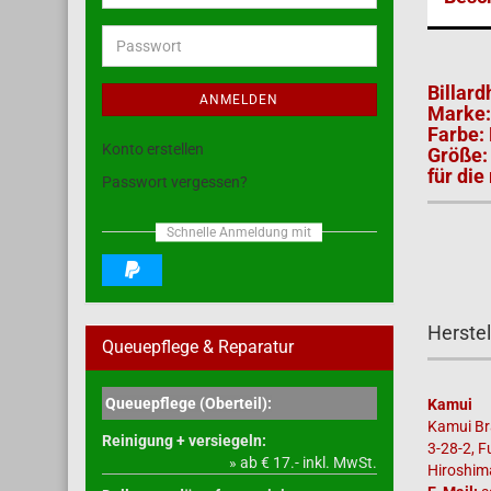
Mail-
Adresse
Passwort
Billar
ANMELDEN
Marke:
Farbe:
Konto erstellen
Größe:
für die
Passwort vergessen?
Schnelle Anmeldung mit
Herstel
Queuepflege & Reparatur
Queuepflege (Oberteil):
Kamui
Kamui B
Reinigung + versiegeln:
3-28-2, F
» ab € 17.- inkl. MwSt.
Hiroshim