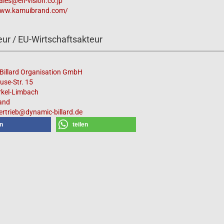
ales@en-vision.co.jp
www.kamuibrand.com/
ur / EU-Wirtschaftsakteur
Billard Organisation GmbH
use-Str. 15
rkel-Limbach
and
ertrieb@dynamic-billard.de
en
teilen