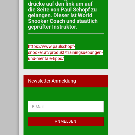
drücke auf den link um auf
die Seite von Paul Schopf zu
gelangen. Dieser ist World
Snooker Coach und staatlich
geprüfter Instruktor.
https://www.paulschopf-
snooker.at/produkt/trainingsuebungen-
und-mentale-tipps/
Newsletter-Anmeldung
WEITER
E-
ZUR
Mail
NEWSLETTER-
ANMELDUNG
ANMELDEN