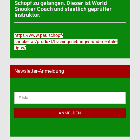
Schopf zu gelangen. Dieser ist World
Snooker Coach und staatlich geprüfter
Instruktor.
https://www.paulschopf-
snooker.at/produkt/trainingsuebungen-und-mentale-
tipps/
Newsletter-Anmeldung
WEITER
E-
ZUR
Mail
NEWSLETTER-
ANMELDUNG
ANMELDEN