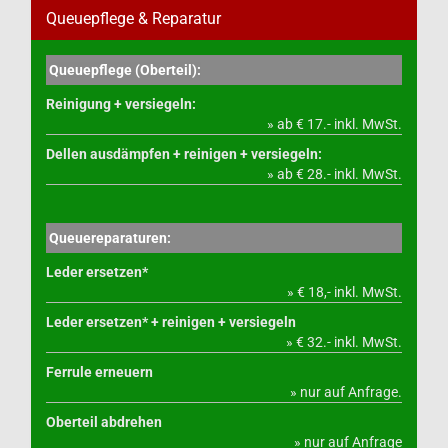
Queuepflege & Reparatur
Queuepflege (Oberteil):
Reinigung + versiegeln:
» ab € 17.- inkl. MwSt.
Dellen ausdämpfen + reinigen + versiegeln:
» ab € 28.- inkl. MwSt.
Queuereparaturen:
Leder ersetzen*
» € 18,- inkl. MwSt.
Leder ersetzen* + reinigen + versiegeln
» € 32.- inkl. MwSt.
Ferrule erneuern
» nur auf Anfrage.
Oberteil abdrehen
» nur auf Anfrage