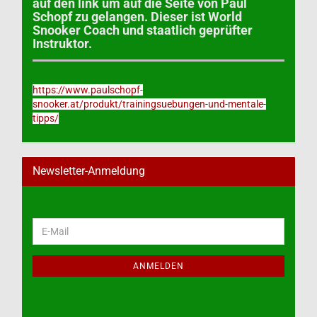
auf den link um auf die Seite von Paul
Schopf zu gelangen. Dieser ist World
Snooker Coach und staatlich geprüfter
Instruktor.
https://www.paulschopf-
snooker.at/produkt/trainingsuebungen-und-mentale-
tipps/
Newsletter-Anmeldung
WEITER
E-
ZUR
Mail
NEWSLETTER-
ANMELDUNG
ANMELDEN