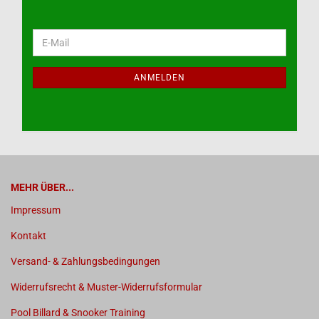
WEITER
E-
ZUR
Mail
NEWSLETTER-
ANMELDUNG
ANMELDEN
MEHR ÜBER...
Impressum
Kontakt
Versand- & Zahlungsbedingungen
Widerrufsrecht & Muster-Widerrufsformular
Pool Billard & Snooker Training