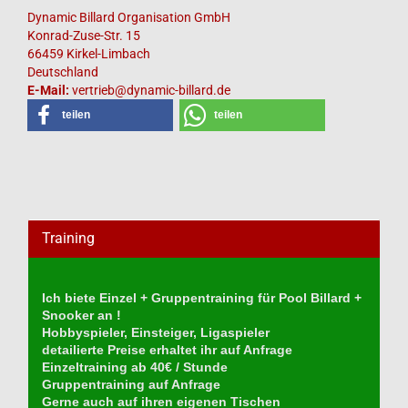
Dynamic Billard Organisation GmbH
Konrad-Zuse-Str. 15
66459 Kirkel-Limbach
Deutschland
E-Mail:
vertrieb@dynamic-billard.de
teilen
teilen
Training
Ich biete Einzel + Gruppentraining für Pool Billard +
Snooker an !
Hobbyspieler, Einsteiger, Ligaspieler
detailierte Preise erhaltet ihr auf Anfrage
Einzeltraining ab 40€ / Stunde
Gruppentraining auf Anfrage
Gerne auch auf ihren eigenen Tischen