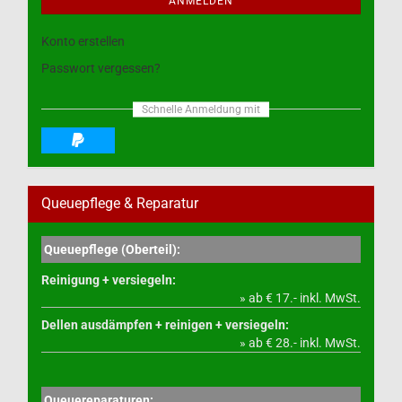
ANMELDEN
Konto erstellen
Passwort vergessen?
Schnelle Anmeldung mit
Queuepflege & Reparatur
Queuepflege (Oberteil):
Reinigung + versiegeln:
» ab € 17.- inkl. MwSt.
Dellen ausdämpfen + reinigen + versiegeln:
» ab € 28.- inkl. MwSt.
Queuereparaturen: