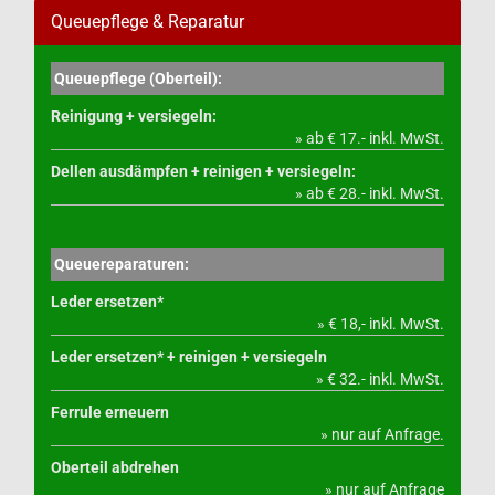
Queuepflege & Reparatur
Queuepflege (Oberteil):
Reinigung + versiegeln:
» ab € 17.- inkl. MwSt.
Dellen ausdämpfen + reinigen + versiegeln:
» ab € 28.- inkl. MwSt.
Queuereparaturen:
Leder ersetzen*
» € 18,- inkl. MwSt.
Leder ersetzen* + reinigen + versiegeln
» € 32.- inkl. MwSt.
Ferrule erneuern
» nur auf Anfrage.
Oberteil abdrehen
» nur auf Anfrage