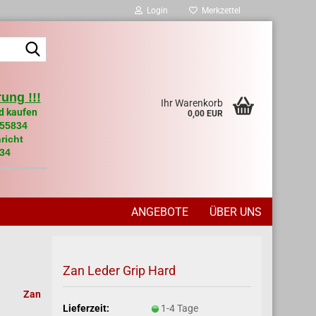
Login
Merkzettel
Suche...
ung !!!
Ihr Warenkorb
d kaufen
0,00 EUR
955834
richt
34
ANGEBOTE
ÜBER UNS
Zan Leder Grip Hard
Zan
Lieferzeit:
1-4 Tage