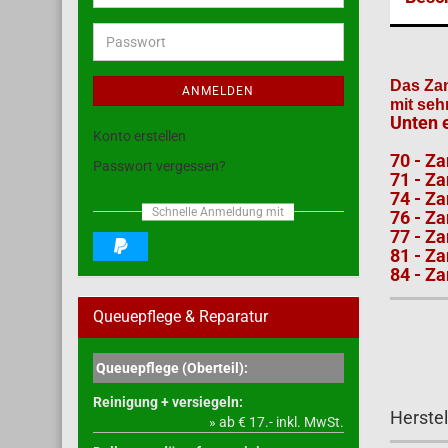
Mail-
Adresse
Passwort
Das Zan
ANMELDEN
mit seh
Unten e
Konto erstellen
70 - Z
Passwort vergessen?
71 - Za
74 - Z
Schnelle Anmeldung mit
76 - Z
77 - Z
81 - Za
84 - Za
Queuepflege & Reparatur
Queuepflege (Oberteil):
Reinigung + versiegeln:
Herstel
» ab € 17.- inkl. MwSt.