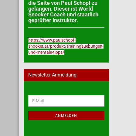
die Seite von Paul Schopf zu
gelangen. Dieser ist World
Snooker Coach und staatlich
geprüfter Instruktor.
https://www.paulschopf-
snooker.at/produkt/trainingsuebungen-
und-mentale-tipps/
Newsletter-Anmeldung
WEITER
E-
ZUR
Mail
NEWSLETTER-
ANMELDUNG
ANMELDEN