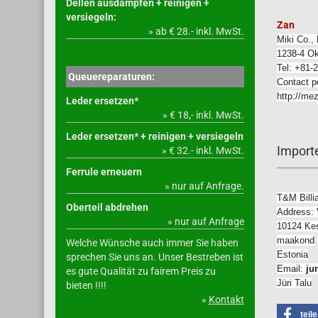
Dellen ausdämpfen + reinigen +
versiegeln:
Zan
» ab € 28.- inkl. MwSt.
Miki Co., 
1238-4 O
Tel: +81-
Queuereparaturen:
Contact p
http://me
Leder ersetzen*
» € 18,- inkl. MwSt.
Leder ersetzen* + reinigen + versiegeln
Importe
» € 32.- inkl. MwSt.
Ferrule erneuern
» nur auf Anfrage.
T&M Bill
Oberteil abdrehen
Address: 
» nur auf Anfrage
10124 Kesk
maakond
Welche Wünsche auch immer Sie haben
Estonia
sprechen Sie uns an. Unser Bestreben ist
Email:
ju
es gute Qualität zu fairem Preis zu
Jüri Talu
bieten !!!!
»
Kontakt
teil