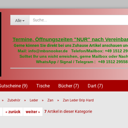
Alle
Termine, Öffnungszeiten "NUR" nach Vereinbar
Gerne können Sie direkt bei uns Zuhause Artikel anschauen un
Mail: info@mbsnooker.de Telefon/Mailbox: +49 1512 2
Solltet Ihr uns nicht erreichen, gerne Mailbox oder Nach
WhatsApp / Signal / Telegram : +49 1512 29558
Gutscheine (9)
Tische
Bücher (7)
Dart (7)
»
»
»
»
Zubehör
Leder
Zan
Zan Leder Grip Hard
7
Artikel in dieser Kategorie
« zurück
weiter »