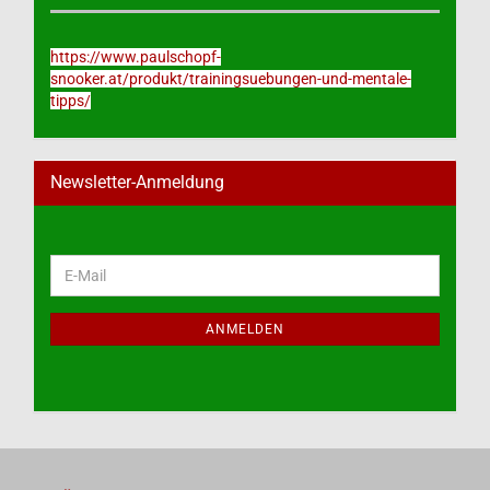
https://www.paulschopf-
snooker.at/produkt/trainingsuebungen-und-mentale-
tipps/
Newsletter-Anmeldung
WEITER
E-
ZUR
Mail
NEWSLETTER-
ANMELDUNG
ANMELDEN