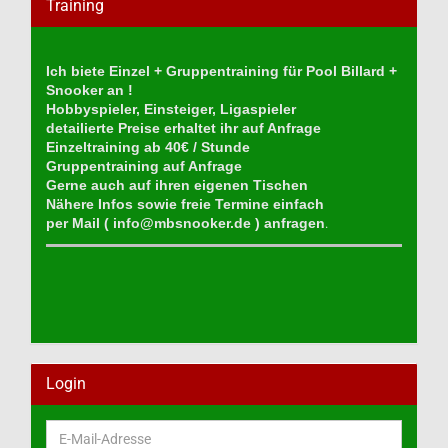
Training
Ich biete Einzel + Gruppentraining für Pool Billard +
Snooker an !
Hobbyspieler, Einsteiger, Ligaspieler
detailierte Preise erhaltet ihr auf Anfrage
Einzeltraining ab 40€ / Stunde
Gruppentraining auf Anfrage
Gerne auch auf ihren eigenen Tischen
Nähere Infos sowie freie Termine einfach
per Mail (
info@mbsnooker.de
) anfragen
.
Login
E-