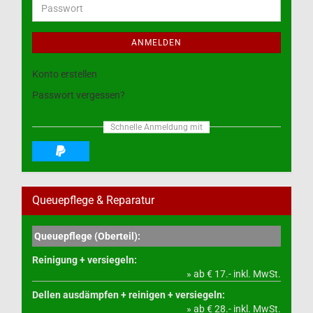
Passwort
ANMELDEN
Konto erstellen
Passwort vergessen?
Schnelle Anmeldung mit
Queuepflege & Reparatur
Queuepflege (Oberteil):
Reinigung + versiegeln:
» ab € 17.- inkl. MwSt.
Dellen ausdämpfen + reinigen + versiegeln:
» ab € 28.- inkl. MwSt.