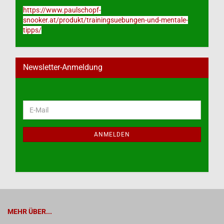
https://www.paulschopf-
snooker.at/produkt/trainingsuebungen-und-mentale-
tipps/
Newsletter-Anmeldung
WEITER
E-
ZUR
Mail
NEWSLETTER-
ANMELDUNG
ANMELDEN
MEHR ÜBER...