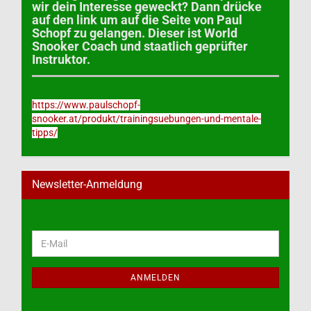
wir dein Interesse geweckt? Dann drücke
auf den link um auf die Seite von Paul
Schopf zu gelangen. Dieser ist World
Snooker Coach und staatlich geprüfter
Instruktor.
https://www.paulschopf-
snooker.at/produkt/trainingsuebungen-und-mentale-
tipps/
Newsletter-Anmeldung
WEITER
E-
ZUR
Mail
NEWSLETTER-
ANMELDUNG
ANMELDEN