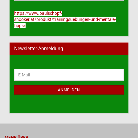
https://www.paulschopf-
snooker.at/produkt/trainingsuebungen-und-mentale-
tipps/
Newsletter-Anmeldung
WEITER
E-
ZUR
Mail
NEWSLETTER-
ANMELDUNG
ANMELDEN
MEHR ÜBER...