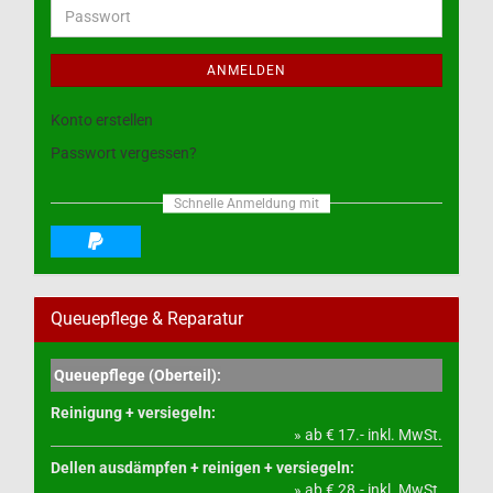
Adresse
Passwort
ANMELDEN
Konto erstellen
Passwort vergessen?
Schnelle Anmeldung mit
Queuepflege & Reparatur
Queuepflege (Oberteil):
Reinigung + versiegeln:
» ab € 17.- inkl. MwSt.
Dellen ausdämpfen + reinigen + versiegeln:
» ab € 28.- inkl. MwSt.