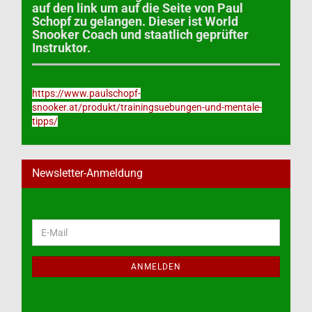
auf den link um auf die Seite von Paul
Schopf zu gelangen. Dieser ist World
Snooker Coach und staatlich geprüfter
Instruktor.
https://www.paulschopf-
snooker.at/produkt/trainingsuebungen-und-mentale-
tipps/
Newsletter-Anmeldung
WEITER
E-
ZUR
Mail
NEWSLETTER-
ANMELDUNG
ANMELDEN