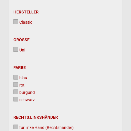
HERSTELLER
HERSTELLER
Classic
GRÖSSE
GRÖSSE
Uni
FARBE
FARBE
blau
rot
burgund
schwarz
RECHTS,LINKSHÄNDER
RECHTS,LINKSHÄNDER
für linke Hand (Rechtshänder)