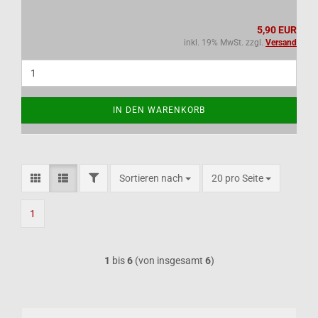
5,90 EUR
inkl. 19% MwSt. zzgl.
Versand
IN DEN WARENKORB
FILTER
Sortieren nach
pro Seite
Sortieren nach
20 pro Seite
1
1
bis
6
(von insgesamt
6
)