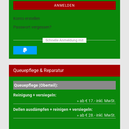
ANMELDEN
Konto erstellen
Passwort vergessen?
Schnelle Anmeldung mit
Queuepflege & Reparatur
Queuepflege (Oberteil):
Reinigung + versiegeln:
» ab € 17.- inkl. MwSt.
Dellen ausdämpfen + reinigen + versiegeln:
» ab € 28.- inkl. MwSt.